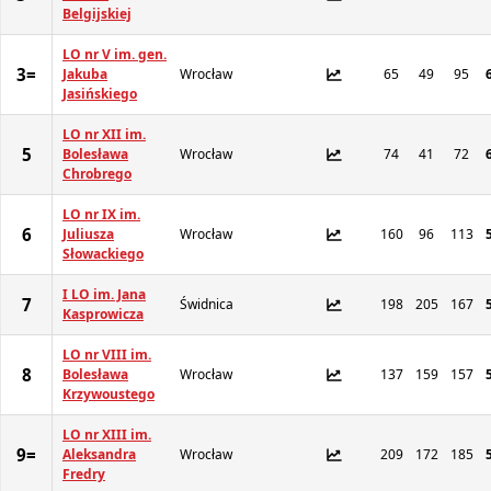
Belgijskiej
LO nr V im. gen.
3=
Jakuba
Wrocław
65
49
95
Jasińskiego
LO nr XII im.
5
Bolesława
Wrocław
74
41
72
Chrobrego
LO nr IX im.
6
Juliusza
Wrocław
160
96
113
Słowackiego
I LO im. Jana
7
Świdnica
198
205
167
Kasprowicza
LO nr VIII im.
8
Bolesława
Wrocław
137
159
157
Krzywoustego
LO nr XIII im.
9=
Aleksandra
Wrocław
209
172
185
Fredry