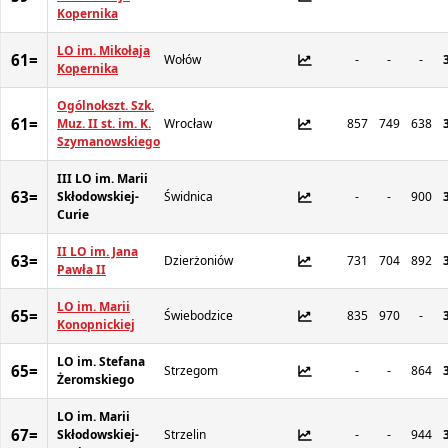
Kopernika
LO im. Mikołaja
61=
Wołów
-
-
-
Kopernika
Ogólnokszt. Szk.
61=
Muz. II st. im. K.
Wrocław
857
749
638
Szymanowskiego
III LO im. Marii
63=
Skłodowskiej-
Świdnica
-
-
900
Curie
II LO im. Jana
63=
Dzierżoniów
731
704
892
Pawła II
LO im. Marii
65=
Świebodzice
835
970
-
Konopnickiej
LO im. Stefana
65=
Strzegom
-
-
864
Żeromskiego
LO im. Marii
67=
Skłodowskiej-
Strzelin
-
-
944