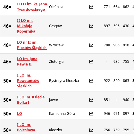
II LO im. ks. Jana
46=
Oleśnica
771
664
862
Twardowskiego
II LO im.
46=
Mikołaja
Głogów
897
595
430
Kopernika
LO nr II im.
46=
Wrocław
780
905
918
Piastów Śląskich
LO im. Jana
46=
Złotoryja
-
935
755
Pawła II
I LO im.
50=
Powstańców
Bystrzyca Kłodzka
922
820
863
Śląskich
I LO im. Księcia
50=
Jawor
851
-
940
Bolka I
50=
LO
Kamienna Góra
946
971
897
I LO im.
50=
Bolesława
Kłodzko
756
759
755