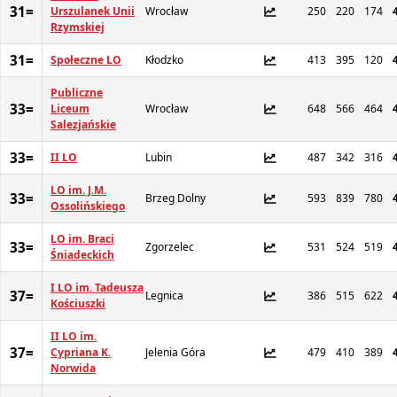
31=
Urszulanek Unii
Wrocław
250
220
174
Rzymskiej
31=
Społeczne LO
Kłodzko
413
395
120
Publiczne
33=
Liceum
Wrocław
648
566
464
Salezjańskie
33=
II LO
Lubin
487
342
316
LO im. J.M.
33=
Brzeg Dolny
593
839
780
Ossolińskiego
LO im. Braci
33=
Zgorzelec
531
524
519
Śniadeckich
I LO im. Tadeusza
37=
Legnica
386
515
622
Kościuszki
II LO im.
37=
Cypriana K.
Jelenia Góra
479
410
389
Norwida