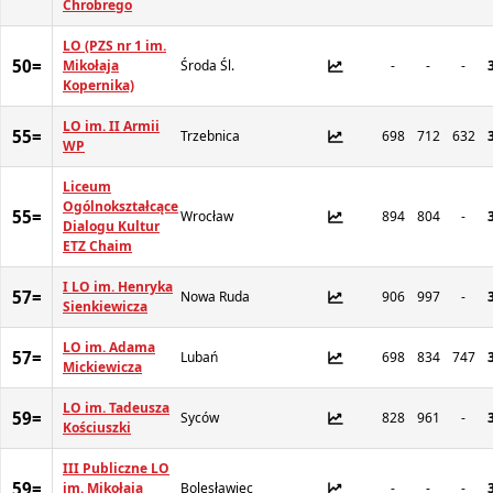
Chrobrego
LO (PZS nr 1 im.
50=
Mikołaja
Środa Śl.
-
-
-
Kopernika)
LO im. II Armii
55=
Trzebnica
698
712
632
WP
Liceum
Ogólnokształcące
55=
Wrocław
894
804
-
Dialogu Kultur
ETZ Chaim
I LO im. Henryka
57=
Nowa Ruda
906
997
-
Sienkiewicza
LO im. Adama
57=
Lubań
698
834
747
Mickiewicza
LO im. Tadeusza
59=
Syców
828
961
-
Kościuszki
III Publiczne LO
59=
im. Mikołaja
Bolesławiec
-
-
-