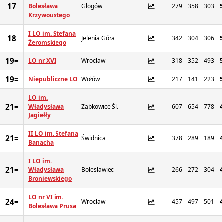
17
Bolesława
Głogów
279
358
303
Krzywoustego
I LO im. Stefana
18
Jelenia Góra
342
304
306
Żeromskiego
19=
LO nr XVI
Wrocław
318
352
493
19=
Niepubliczne LO
Wołów
217
141
223
LO im.
21=
Władysława
Ząbkowice Śl.
607
654
778
Jagiełły
II LO im. Stefana
21=
Świdnica
378
289
189
Banacha
I LO im.
21=
Władysława
Bolesławiec
266
272
304
Broniewskiego
LO nr VI im.
24=
Wrocław
457
497
501
Bolesława Prusa