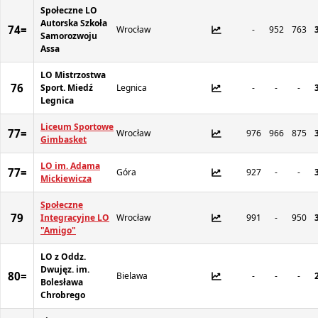
Społeczne LO
Autorska Szkoła
74=
Wrocław
-
952
763
Samorozwoju
Assa
LO Mistrzostwa
76
Sport. Miedź
Legnica
-
-
-
Legnica
Liceum Sportowe
77=
Wrocław
976
966
875
Gimbasket
LO im. Adama
77=
Góra
927
-
-
Mickiewicza
Społeczne
79
Integracyjne LO
Wrocław
991
-
950
"Amigo"
LO z Oddz.
Dwujęz. im.
80=
Bielawa
-
-
-
Bolesława
Chrobrego