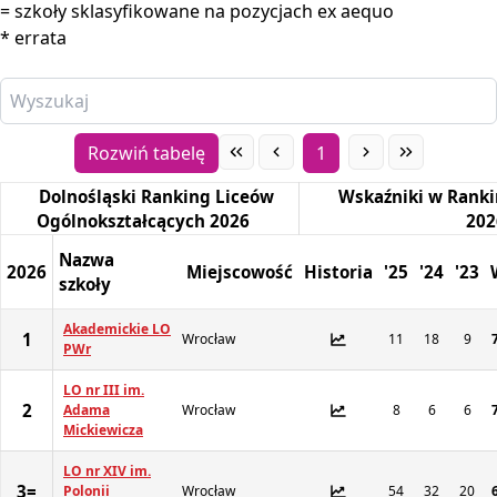
= szkoły sklasyfikowane na pozycjach ex aequo
Poprzednie edycje
:
* errata
2025
2024
2023
Rozwiń tabelę
1
2022
Dolnośląski Ranking Liceów
Wskaźniki w Rank
2021
Ogólnokształcących 2026
202
Nazwa
2026
Miejscowość
Historia
'25
'24
'23
szkoły
Akademickie LO
1
Wrocław
11
18
9
PWr
LO nr III im.
2
Adama
Wrocław
8
6
6
Mickiewicza
LO nr XIV im.
3=
Polonii
Wrocław
54
32
20