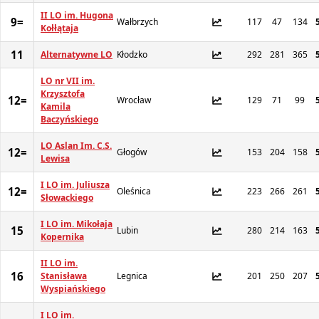
II LO im. Hugona
9=
Wałbrzych
117
47
134
Kołłątaja
11
Alternatywne LO
Kłodzko
292
281
365
LO nr VII im.
Krzysztofa
12=
Wrocław
129
71
99
Kamila
Baczyńskiego
LO Aslan Im. C.S.
12=
Głogów
153
204
158
Lewisa
I LO im. Juliusza
12=
Oleśnica
223
266
261
Słowackiego
I LO im. Mikołaja
15
Lubin
280
214
163
Kopernika
II LO im.
16
Stanisława
Legnica
201
250
207
Wyspiańskiego
I LO im.