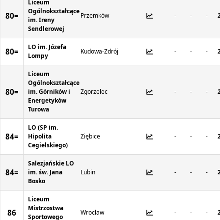
Liceum
Ogólnokształcące
80=
Przemków
-
-
-
im. Ireny
Sendlerowej
LO im. Józefa
80=
Kudowa-Zdrój
-
-
-
Lompy
Liceum
Ogólnokształcące
80=
im. Górników i
Zgorzelec
-
-
-
Energetyków
Turowa
LO (SP im.
84=
Hipolita
Ziębice
-
-
-
Cegielskiego)
Salezjańskie LO
84=
im. św. Jana
Lubin
-
-
-
Bosko
Liceum
Mistrzostwa
86
Wrocław
-
-
-
Sportowego