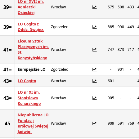
LO nr XVII im.
39=
Agnieszki
Wrocław
575
508
433
Osieckiej
LO Cogito z
39=
Zgorzelec
885
990
449
Oddz. Dwujęz.
Liceum Sztuk
Plastycznych im.
41=
Wrocław
747
873
717
St.
Kopystyńskiego
41=
Europejskie LO
Zgorzelec
-
901
-
43=
LO Cogito
Wrocław
601
-
-
LO nr XI im.
43=
Stanisława
Wrocław
905
-
-
Konarskiego
Niepubliczne LO
Fundacji
45
Wrocław
909
591
769
Królowej Świętej
Jadwigi