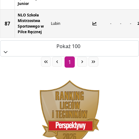
Junior
NLO Szkoła
Mistrzostwa
87
Lubin
-
-
-
Sportowego w
Piłce Ręcznej
Pokaż 100
1