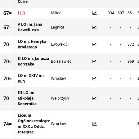
Curie
67=
I LO
Milicz
934
807
651
V LO im. Jana
67=
Legnica
-
-
-
Heweliusza
LO im. Henryka
70=
Lwówek Śl.
-
-
872
Brodatego
II LO im. Janusza
70=
Bolesławiec
-
-
969
Korczaka
LO nr XXIV im.
70=
Wrocław
-
-
-
KEN
III LO im.
70=
Mikołaja
Wałbrzych
-
-
-
Kopernika
Liceum
Ogólnokształcące
74=
Wrocław
-
-
-
nr XXX z Oddz.
Integrac.