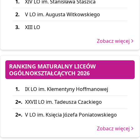
1.
XIV LO im. Stanisława Staszica
Poprzednie edycje
:
2.
V LO im. Augusta Witkowskiego
2025
2024
3.
XIII LO
2023
Zobacz więcej
2022
2021
RANKING MATURALNY LICEÓW
OGÓLNOKSZTAŁCĄCYCH 2026
1.
IX LO im. Klementyny Hoffmanowej
2=.
XXVII LO im. Tadeusza Czackiego
2=.
V LO im. Księcia Józefa Poniatowskiego
Zobacz więcej